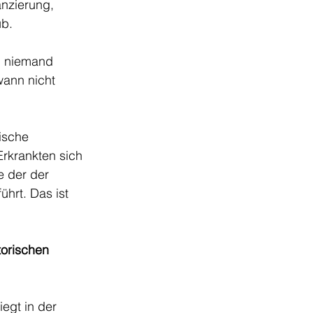
nzierung, 
b. 
l niemand 
wann nicht 
ische 
rkrankten sich 
e der der 
hrt. Das ist 
orischen 
egt in der 