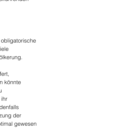
obligatorische 
ele 
ölkerung. 
ert, 
n könnte 
u 
ihr 
denfalls 
zung der 
ptimal gewesen 