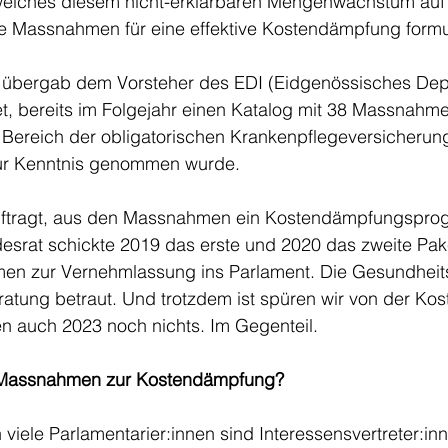
welches diesem nicht-erklärbaren Mengenwachstum auf
 Massnahmen für eine effektive Kostendämpfung formuli
 übergab dem Vorsteher des EDI (Eidgenössisches Dep
et, bereits im Folgejahr einen Katalog mit 38 Massnahme
ereich der obligatorischen Krankenpflegeversicherun
r Kenntnis genommen wurde. 
ftragt, aus den Massnahmen ein Kostendämpfungspro
esrat schickte 2019 das erste und 2020 das zweite Pake
en zur Vernehmlassung ins Parlament. Die Gesundheit
ratung betraut. Und trotzdem ist spüren wir von der K
 auch 2023 noch nichts. Im Gegenteil. 
 Massnahmen zur Kostendämpfung?
 viele Parlamentarier:innen sind Interessensvertreter:in