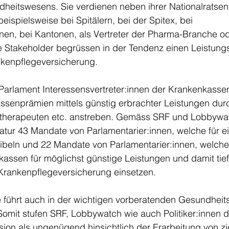
heitswesens. Sie verdienen neben ihrer Nationalratse
ispielsweise bei Spitälern, bei der Spitex, bei 
nen, bei Kantonen, als Vertreter der Pharma-Branche od
se Stakeholder begrüssen in der Tendenz einen Leistung
nkenpflegeversicherung. 
Parlament Interessensvertreter:innen der Krankenkassen
assenprämien mittels günstig erbrachter Leistungen durch
iotherapeuten etc. anstreben. Gemäss SRF und Lobbywat
atur 43 Mandate von Parlamentarier:innen, welche für e
beln und 22 Mandate von Parlamentarier:innen, welche 
ssen für möglichst günstige Leistungen und damit tief
 Krankenpflegeversicherung einsetzen. 
führt auch in der wichtigen vorberatenden Gesundheit
 Somit stufen SRF, Lobbywatch wie auch Politiker:innen di
on als ungenügend hinsichtlich der Erarbeitung von zi