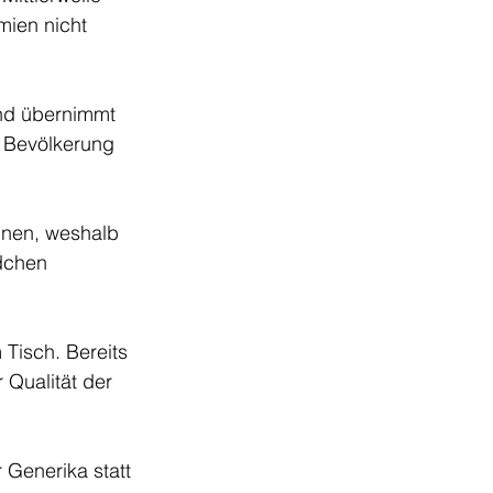
ien nicht 
und übernimmt 
e Bevölkerung 
nnen, weshalb 
dchen 
Tisch. Bereits 
 Qualität der 
Generika statt 