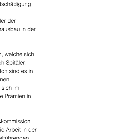
ntschädigung 
er der 
sausbau in der 
, welche sich 
 Spitäler, 
ch sind es in 
inen 
sich im 
e Prämien in 
skommission 
e Arbeit in der 
elführenden 