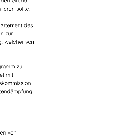
 den Grund 
eren sollte. 
artement des 
n zur 
g, welcher vom 
gramm zu 
t mit 
skommission 
ostendämpfung 
nen von 