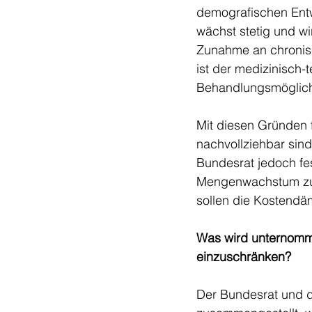
demografischen Entw
wächst stetig und wi
Zunahme an chronisc
ist der medizinisch
Behandlungsmöglich
Mit diesen Gründen f
nachvollziehbar sin
Bundesrat jedoch fe
Mengenwachstum zurü
sollen die Kostend
Was wird unternom
einzuschränken?
Der Bundesrat und d