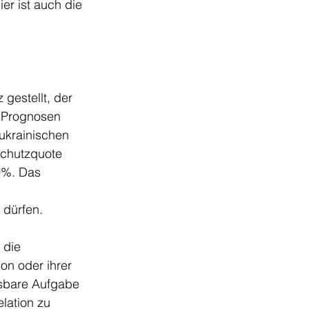
er ist auch die 
gestellt, der 
 Prognosen 
ukrainischen 
Schutzquote 
0%. Das 
 dürfen. 
 die 
on oder ihrer 
ösbare Aufgabe 
lation zu 