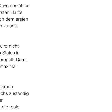
 Davon erzählen 
sten Hälfte 
ach dem ersten 
n zu uns 
ird nicht 
-Status in 
eregelt. Damit 
h maximal 
kommen 
suchs zuständig 
r 
 die reale 