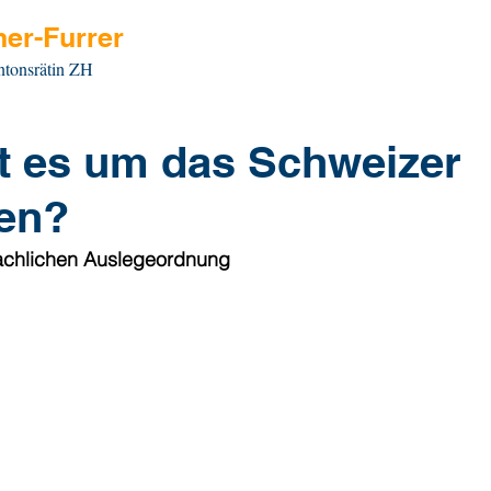
er-Furrer
ntonsrätin ZH
t es um das Schweizer
en?
sachlichen Auslegeordnung