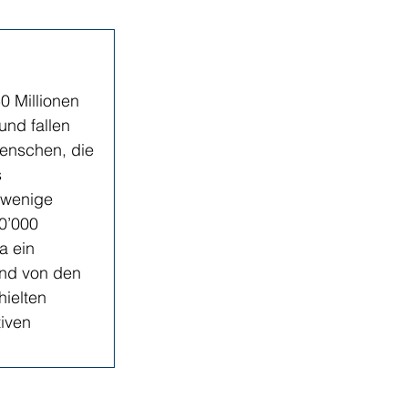
0 Millionen 
und fallen 
Menschen, die 
 
 wenige 
0’000 
a ein 
nd von den 
ielten 
iven 