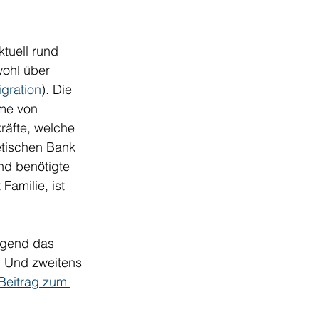
tuell rund 
ohl über 
gration
). Die 
me von 
räfte, welche 
tischen Bank 
nd benötigte 
Familie, ist 
ngend das 
. Und zweitens 
Beitrag zum 