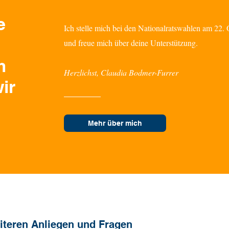
e
Ich stelle mich bei den Nationalratswahlen am 22
und freue mich über deine Unterstützung.
So e
Herausforderungen in der
m
Asylpolitik und Ansätze, wie
Herzlichst, Claudia Bodmer-Furrer
man sie lösen könnte
ir
Mehr über mich
eiteren Anliegen und Fragen